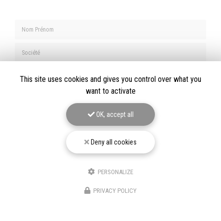
Nom Prénom
Société
Email
This site uses cookies and gives you control over what you
want to activate
Téléphone
OK, accept all
Message
Deny all cookies
PERSONALIZE
J'autorise ce site à conserver l'ensemble des données transmises dans ce formulaire
pour faciliter le suivi et le traitement de ma demande.
(Aucune exploitation
PRIVACY POLICY
commerciale ne sera faite des données conservées. Voir notre
politique de
confidentialité
)