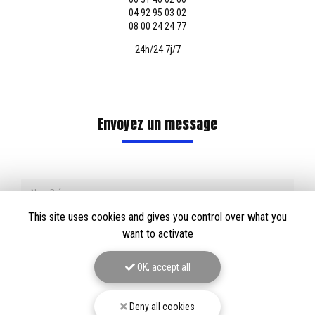
04 92 95 03 02
08 00 24 24 77
24h/24 7j/7
Envoyez un message
Nom Prénom
This site uses cookies and gives you control over what you
Société
want to activate
Email
OK, accept all
Téléphone
Deny all cookies