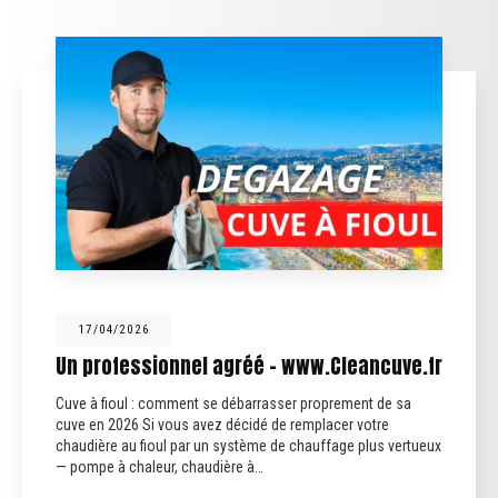
12/02/2026
éé - www.Cleancuve.fr
Fin des anciennes fo
arrasser proprement de sa
Fin des anciennes fosses sep
idé de remplacer votre
septiques qui traitent uniqueme
ème de chauffage plus vertueux
sont plus conformes. Aujourd’hu
 à…
obligatoirement être…