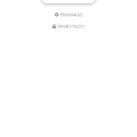
Message
PERSONALIZE
PRIVACY POLICY
J'autorise ce site à conserver l'ensemble des données transmises dans ce formulaire
pour faciliter le suivi et le traitement de ma demande.
(Aucune exploitation
commerciale ne sera faite des données conservées. Voir notre
politique de
confidentialité
)
Zone d'intervention