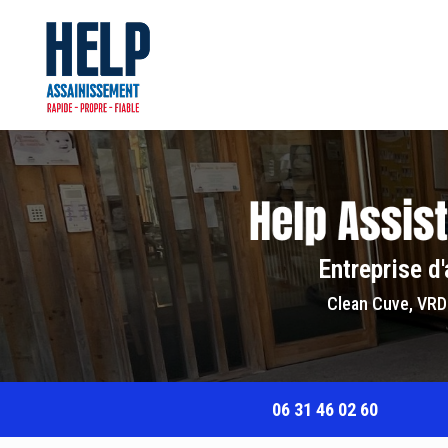
Navigation principale
Aller
au
contenu
principal
Entreprise d
Clean Cuve, VRD
06 31 46 02 60