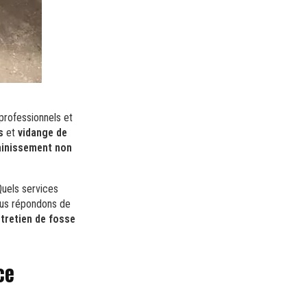
 professionnels et
s
et
vidange de
inissement non
Quels services
ous répondons de
tretien de fosse
ce