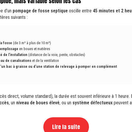
apide, mais variable selon les cas
ée d’un
pompage de fosse septique
oscille entre
45 minutes et 2 heu
tères suivants :
la fosse
(de 3 m³ à plus de 10 m³)
remplissage
en boues et matières
é de l’installation
(distance de la voie, pente, obstacles)
eau de canalisations
et de la ventilation
’un bac à graisse ou d’une station de relevage à pomper en complément
ès direct, volume standard), la durée est souvent inférieure à 1 heure.
accès
, un
niveau de boues élevé
, ou un
système défectueux
peuvent al
Lire la suite