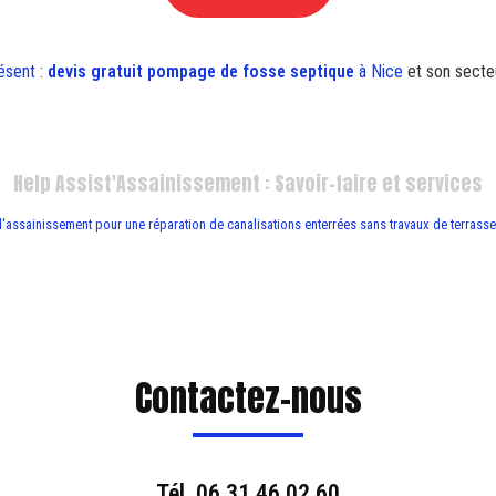
ésent :
devis gratuit
pompage de fosse septique
à Nice
et son secte
Help Assist'Assainissement : Savoir-faire et services
d'assainissement pour une réparation de canalisations enterrées sans travaux de terrass
Contactez-nous
Tél.
06 31 46 02 60