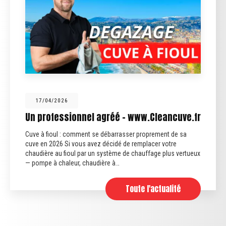
12/02/2026
agréé - www.Cleancuve.fr
Fin des anciennes
 débarrasser proprement de sa
Fin des anciennes fosses
 décidé de remplacer votre
septiques qui traitent uniq
système de chauffage plus vertueux
sont plus conformes. Aujour
ère à…
obligatoirement être…
Toute l'actualité