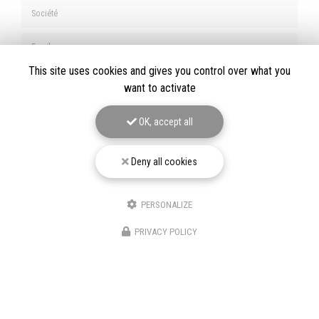
Société
Email
This site uses cookies and gives you control over what you
Téléphone
want to activate
Message
OK, accept all
Deny all cookies
J'autorise ce site à conserver l'ensemble des données transmises dans ce formulaire
PERSONALIZE
pour faciliter le suivi et le traitement de ma demande.
(Aucune exploitation
commerciale ne sera faite des données conservées. Voir notre
politique de
confidentialité
)
PRIVACY POLICY