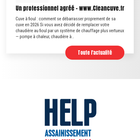
ssionnel agréé - www.Cleancuve.fr
Fin des 
 : comment se débarrasser proprement de sa
Fin des anc
 Si vous avez décidé de remplacer votre
septiques qu
 fioul par un système de chauffage plus vertueux
sont plus con
haleur, chaudière à…
obligatoirem
Toute l'actualité