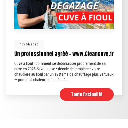
12/02/2026
agréé - www.Cleancuve.fr
Fin des anciennes
 débarrasser proprement de sa
Fin des anciennes fosses
 décidé de remplacer votre
septiques qui traitent uniq
système de chauffage plus vertueux
sont plus conformes. Aujour
ère à…
obligatoirement être…
Toute l'actualité