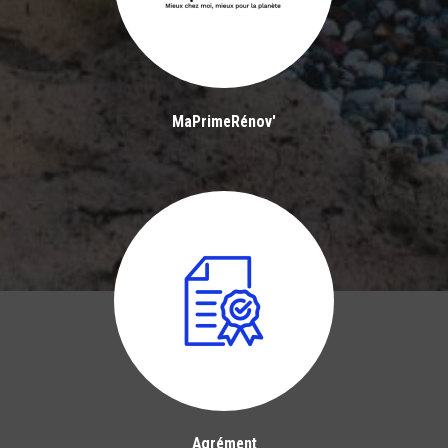
MaPrimeRénov'
Agrément