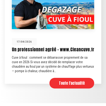
17/04/2026
Un professionnel agréé - www.Cleancuve.fr
uve à fioul : comment se débarrasser proprement de sa
F
uve en 2026 Si vous avez décidé de remplacer votre
s
haudière au fioul par un système de chauffage plus vertueux
s
 pompe à chaleur, chaudière à…
o
Toute l'actualité