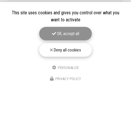
Téléphone
This site uses cookies and gives you control over what you
want to activate
Message
OK, accept all
Deny all cookies
J'autorise ce site à conserver l'ensemble des données transmises dans ce formulaire
pour faciliter le suivi et le traitement de ma demande.
(Aucune exploitation
commerciale ne sera faite des données conservées. Voir notre
politique de
PERSONALIZE
confidentialité
)
PRIVACY POLICY