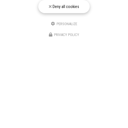
Téléphone
Deny all cookies
Message
PERSONALIZE
PRIVACY POLICY
J'autorise ce site à conserver l'ensemble des données transmises dans ce formulaire
pour faciliter le suivi et le traitement de ma demande.
(Aucune exploitation
commerciale ne sera faite des données conservées. Voir notre
politique de
confidentialité
)