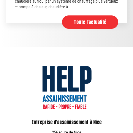
ème de chauffage plus vertueux
sont plus conformes. Aujourd’hu
 à…
obligatoirement être…
Toute l'actualité
Entreprise d'assainissement à Nice
256 route de Nice