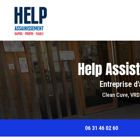
Navigation principale
Aller
au
contenu
principal
Entreprise d
Clean Cuve, VRD
06 31 46 02 60