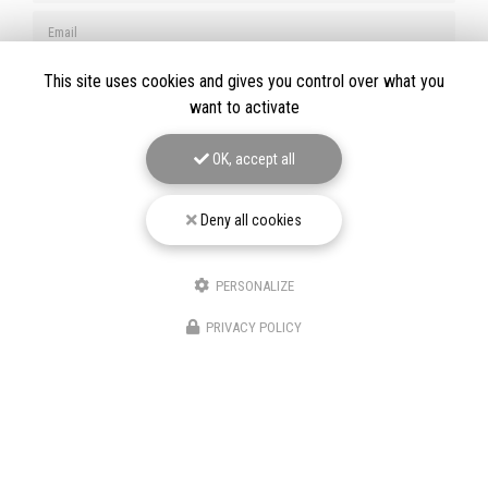
Email
Téléphone
This site uses cookies and gives you control over what you
want to activate
Message
OK, accept all
Deny all cookies
J'autorise ce site à conserver l'ensemble des données transmises dans ce formulaire
pour faciliter le suivi et le traitement de ma demande.
(Aucune exploitation
PERSONALIZE
commerciale ne sera faite des données conservées. Voir notre
politique de
confidentialité
)
PRIVACY POLICY