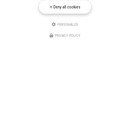
pour faciliter le suivi et le traitement de ma demande.
(Aucune exploitation
commerciale ne sera faite des données conservées. Voir notre
politique de
Deny all cookies
confidentialité
)
PERSONALIZE
PRIVACY POLICY
Zone d'intervention
Nice
Cannes
Draguignan
Fréjus
Toulon