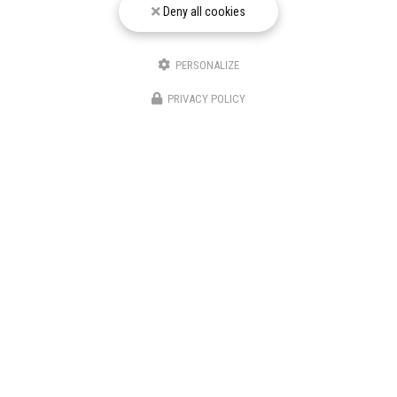
Deny all cookies
confidentialité
)
PERSONALIZE
PRIVACY POLICY
Zone d'intervention
Nice
Cannes
Draguignan
Fréjus
Toulon
Brignoles