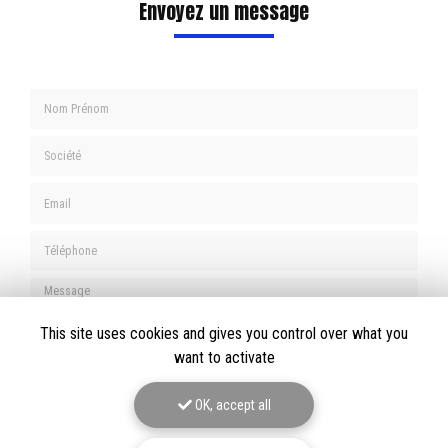
Envoyez un message
Nom Prénom
Société
Email
Téléphone
Message
This site uses cookies and gives you control over what you
want to activate
OK, accept all
J'autorise ce site à conserver l'ensemble des données transmises dans ce formulaire
pour faciliter le suivi et le traitement de ma demande.
(Aucune exploitation
commerciale ne sera faite des données conservées. Voir notre
politique de