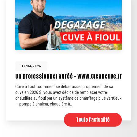
12/02/2026
éé - www.Cleancuve.fr
Fin des anciennes fo
arrasser proprement de sa
Fin des anciennes fosses sep
idé de remplacer votre
septiques qui traitent uniqueme
ème de chauffage plus vertueux
sont plus conformes. Aujourd’hu
 à…
obligatoirement être…
Toute l'actualité